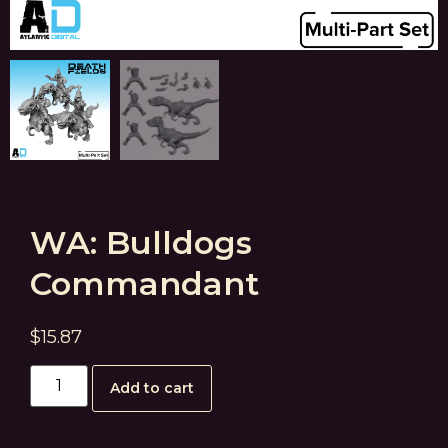
WA: Bulldogs
Commandant
$
15.87
Add to cart